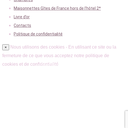
Maisonnettes Gîtes de France hors de l’hôtel 2*
Livre d’or
Contacts
Politique de confidentialité
Nous utilisons des cookies - En utilisant ce site ou la
×
fermeture de ce que vous acceptez notre politique de
Hôtel Restaurant Quarré-les-Tombes –
cookies et de confidentialité
Morvan