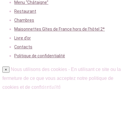
Menu “Châtaigne”
Restaurant
Chambres
Maisonnettes Gîtes de France hors de l’hôtel 2*
Livre d’or
Contacts
Politique de confidentialité
Nous utilisons des cookies - En utilisant ce site ou la
×
fermeture de ce que vous acceptez notre politique de
cookies et de confidentialité
Hôtel Restaurant Quarré-les-Tombes –
Morvan