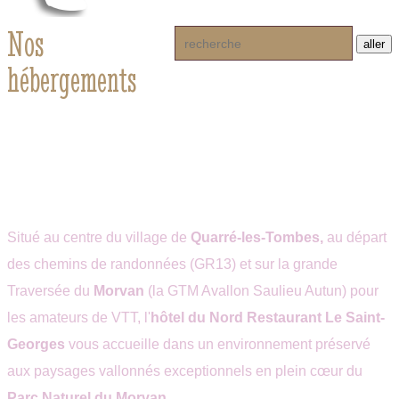
Nos
hébergements
Chambre
Chambre
Chambre
double
twin
triple -
-
Hôtel
Maisonnet
Maisonnette
du
du
Situé au centre du village de
Quarré-les-Tombes,
au départ
de
Nord
Puits
des chemins de randonnées (GR13) et sur la grande
l'hôtel
Quarré
de
Traversée du
Morvan
(la GTM Avallon Saulieu Autun) pour
du
les
l'hôtel
les amateurs de VTT, l'
hôtel du Nord Restaurant Le Saint-
Nord -
Tombes
du
Georges
vous accueille dans un environnement préservé
Restaurant
Nord -
aux paysages vallonnés exceptionnels en plein cœur du
Saint-
Restauran
Parc Naturel du Morvan.