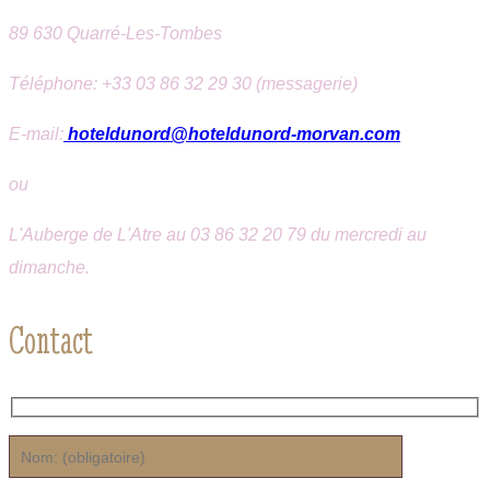
89 630 Quarré-Les-Tombes
Téléphone: +33 0
3 86 32 29 30 (messagerie)
E-mail:
hoteldunord@hoteldunord-morvan.com
ou
L'Auberge de L'Atre au 03 86 32 20 79 du mercredi au
dimanche.
Contact