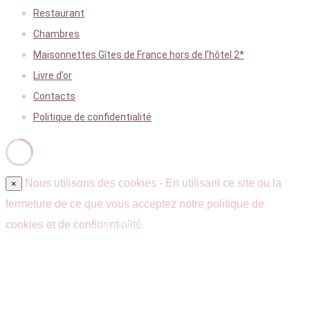
Restaurant
Chambres
Maisonnettes Gîtes de France hors de l’hôtel 2*
Livre d’or
Contacts
Politique de confidentialité
Nous utilisons des cookies - En utilisant ce site ou la
×
fermeture de ce que vous acceptez notre politique de
cookies et de confidentialité
Hôtel Restaurant Quarré-les-Tombes –
Morvan